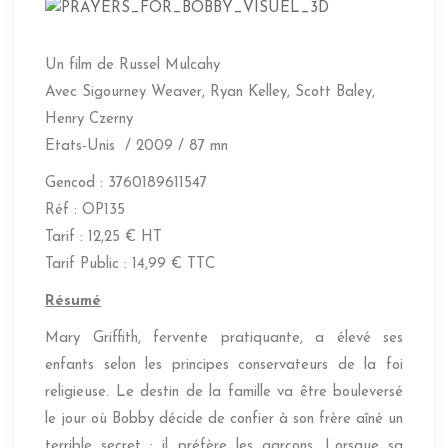
Un film de Russel Mulcahy
Avec Sigourney Weaver, Ryan Kelley, Scott Baley,
Henry Czerny
Etats-Unis / 2009 / 87 mn
Gencod : 3760189611547
Réf : OP135
Tarif : 12,25 € HT
Tarif Public : 14,99 € TTC
Résumé
Mary Griffith, fervente pratiquante, a élevé ses
enfants selon les principes conservateurs de la foi
religieuse. Le destin de la famille va être bouleversé
le jour où Bobby décide de confier à son frère aîné un
terrible secret : il préfère les garçons. Lorsque sa