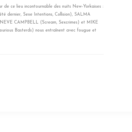
 de ce lieu incontournable des nuits New-Yorkaises :
é dernier, Sexe Intentions, Collision), SALMA
a), NEVE CAMPBELL (Scream, Sexcrimes) et MIKE
urious Basterds) nous entraînent avec fougue et