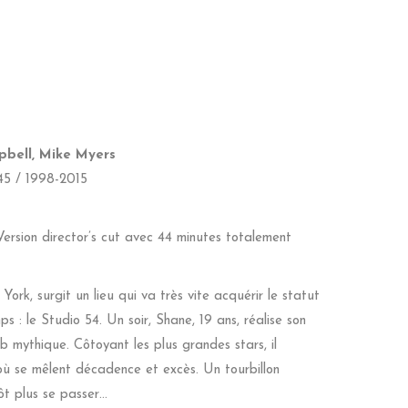
pbell, Mike Myers
45 / 1998-2015
Version director’s cut avec 44 minutes totalement
rk, surgit un lieu qui va très vite acquérir le statut
s : le Studio 54. Un soir, Shane, 19 ans, réalise son
b mythique. Côtoyant les plus grandes stars, il
où se mêlent décadence et excès. Un tourbillon
tôt plus se passer…